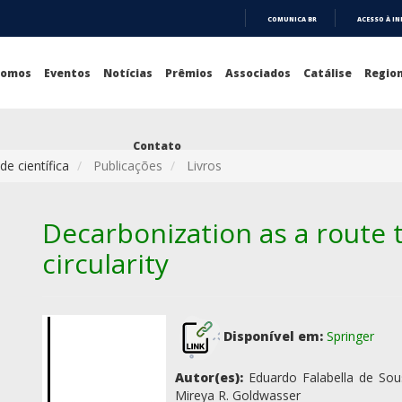
COMUNICA BR
ACESSO À I
IR
PARA
O
Somos
Eventos
Notícias
Prêmios
Associados
Catálise
Region
CONTEÚDO
Contato
e científica
Publicações
Livros
Decarbonization as a route 
circularity
Disponível em:
Springer
Autor(es):
Eduardo Falabella de So
Mireya R. Goldwasser