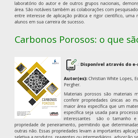
laboratório do autor e de outros grupos nacionais, demon
área. São notáveis também as colaborações com pesquisadores
entre interesse de aplicação prática e rigor científico, um
alunos em sua carreira de sucesso.
Carbonos Porosos: o que sã
Disponível através do e-
Autor(es):
Christian White Lopes, Ed
Pergher.
Materiais porosos são materiais 
conferir propriedades únicas ao m
maior área específica que um mate
específica seja usada para processo
interessantes são o tamanho e
propriedade de peneiramento, permitindo que determinada
outras não. Essas propriedades levam a importantes aplicaç
seletiva a produtos, reagentes ou intermediários, adsorção sel