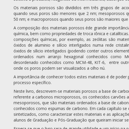
Os materiais porosos são divididos em três grupos de a
quando seus poros são menores que 2 nm; mesoporosos q
50 nm; e macroporosos quando seus poros são maiores que
A composição dos materiais porosos éde grande importância, p
química, bem como propriedades de troca iônica e catalíticas
composições químicas, por exemplo, as zeólitas são mate
óxidos de aluminio e silício interligados numa rede crist
óxidos de sílicio interligados (podendo conter outros elemen
ordenados num arranjo hexagonal conhecidos como 
desordenado conhecidos como MCM-48, KIT-6, entre outr
onde os poros podem ser visualizados a olho nú.
A importância de conhecer todos estes materiais é de poder 
processo específico.
Neste livro, descrevem-se materiais porosos a base de carbono
referente a carbonos microporosos, os conhecidos carvões at
mesoporosos, que são materiais ordenados a base de cabon
conhecidos como espumas de carbono. Em cada capítulo se d
sintetizados, como caracterizar estes materiais e as aplicaç
alunos de Graduação e Pós-Graduação que queiram iniciar s
Espera-se que o livro seja de grande utilidade e um início na 