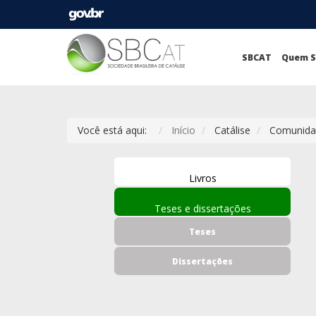
SBCAT
Quem 
Você está aqui:
Início
Catálise
Comunidad
Livros
Teses e dissertações
Teses
Dissertações