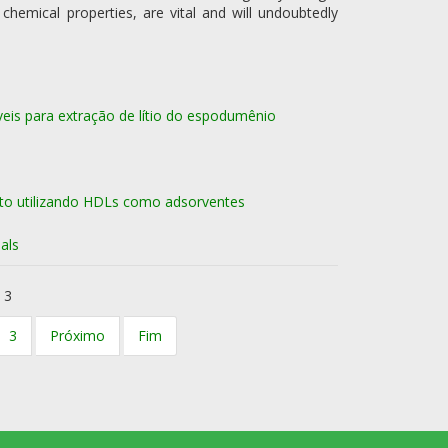
chemical properties, are vital and will undoubtedly
áveis para extração de lítio do espodumênio
ato utilizando HDLs como adsorventes
als
 3
3
Próximo
Fim