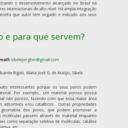
strando o desenvolvimento alcançado no Brasil na
 internacionais de alto nível. Há ampla integração
a receita que autor tem seguido e indicado aos seus
o e para que servem?
mail:
sibelepergher@gmail.com
uardo Rigoti, Maria José G. de Araújo, Sibele
muito interessantes porque os seus poros podem
aterial. Por exemplo,, um material poroso possui
rial não poroso, fazendo com que essa maior área
s adsortivos e/ou catalíticos . Outras propriedades
 geometria dos poros, que podem promover a
s moléculas passem através do material enquanto
ões como separação seletiva de moléculas, catálise
etiva, etc.