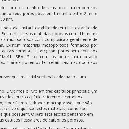
cordo com o tamanho de seus poros: microporosos
uando seus poros possuem tamanho entre 2 nm e
 50 nm.
ois ela limitará estabilidade térmica, estabilidade
. Existem diversos materiais porosos com diferentes
riais microporosos com composição geralmente de
alina. Existem materiais mesoporosos formados por
tos, tais como Al, Ti, etc) com poros bem definidos
MCM-41, SBA-15 ou com os poros num arranjo
os. E ainda podemos ter cerâmicas macroporosos
prever qual material será mais adequado a um
. Dividimos o livro em três capítulos principais; um
ivados; outro capítulo referente a carbonos
o; e por último carbonos macroporosos, que são
escreve o que são estes materiais, como são
ões que possuem. O livro está escrito pensando em
eus estudos nessa área de carbonos porosos.
pesquisa desta área tão linda que são os materiais