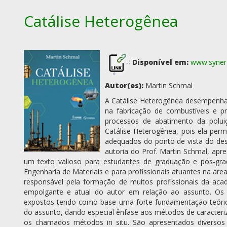
Catálise Heterogênea
Disponível em:
www.synerg
Autor(es):
Martin Schmal
A Catálise Heterogênea desempenha 
na fabricação de combustíveis e p
processos de abatimento da polui
Catálise Heterogênea, pois ela per
adequados do ponto de vista do des
autoria do Prof. Martin Schmal, apr
um texto valioso para estudantes de graduação e pós-gra
Engenharia de Materiais e para profissionais atuantes na área
responsável pela formação de muitos profissionais da acade
empolgante e atual do autor em relação ao assunto. Os
expostos tendo como base uma forte fundamentação teóric
do assunto, dando especial ênfase aos métodos de caracteriz
os chamados métodos in situ. São apresentados diversos 