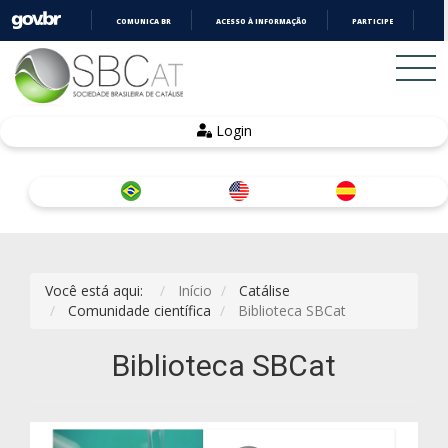
COMUNICA BR
ACESSO À INFORMAÇÃO
PARTICIPE
LE
IR
PARA
O
CONTEÚDO
Login
Você está aqui:
Início
Catálise
Comunidade científica
Biblioteca SBCat
Biblioteca SBCat