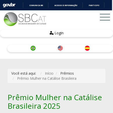
COMUNICA BR
ACESSO À INFORMAÇÃO
PARTICIPE
LE
IR
PARA
O
CONTEÚDO
Login
Você está aqui:
Início
Prêmios
Prêmio Mulher na Catálise Brasileira
Prêmio Mulher na Catálise
Brasileira 2025