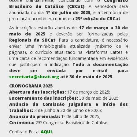
ocorre bianualmente, coincidindo com o
Congresso
Brasileiro de Catálise (CBCat)
. A vencedora será
anunciada no dia
1º de julho de 2025
, e a cerimônia de
premiação acontecerá durante a
23ª edição do CBCat
.
As inscrições estarão abertas de
17 de março a 30 de
maio de 2025
e deverão ser formalizadas pelas
Regionais da SBCat
. Para a candidatura, é necessário
enviar uma mini-biografia atualizada (máximo de 4
páginas), o currículo atualizado na Plataforma Lattes e
uma carta de recomendação fundamentada em evidências
que justifiquem a indicação.
Toda a documentação
deve ser enviada por e-mail para
secretaria@sbcat.org
até 30 de maio de 2025
.
CRONOGRAMA 2025
Abertura das inscrições:
17 de março de 2025;
Encerramento das inscrições:
30 de maio de 2025;
Anúncio da Comissão Julgadora e início dos
trabalhos:
2 de junho a 30 de junho de 2025;
Anúncio da premiada:
1º de julho de 2025;
Cerimônia:
23º Congresso Brasileiro de Catálise.
Confira o Edital
AQUI
.