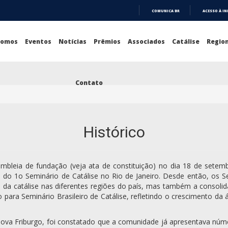
COMUNICA BR
ACESSO À I
IR
PARA
O
Somos
Eventos
Notícias
Prêmios
Associados
Catálise
Region
CONTEÚDO
Contato
Histórico
sembleia de fundação (veja ata de constituição) no dia 18 de setem
 do 1o Seminário de Catálise no Rio de Janeiro. Desde então, os Se
ão da catálise nas diferentes regiões do país, mas também a conso
ara Seminário Brasileiro de Catálise, refletindo o crescimento da á
Nova Friburgo, foi constatado que a comunidade já apresentava núme