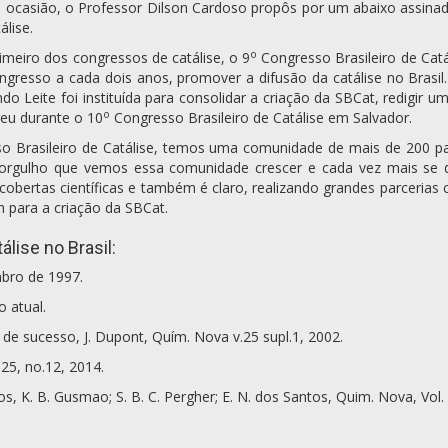
ocasião, o Professor Dilson Cardoso propôs por um abaixo assinad
álise.
o
imeiro dos congressos de catálise, o 9
Congresso Brasileiro de Catá
ngresso a cada dois anos, promover a difusão da catálise no Brasil
 Leite foi instituída para consolidar a criação da SBCat, redigir 
o
eu durante o 10
Congresso Brasileiro de Catálise em Salvador.
 Brasileiro de Catálise, temos uma comunidade de mais de 200 part
 orgulho que vemos essa comunidade crescer e cada vez mais se de
ertas científicas e também é claro, realizando grandes parcerias c
m para a criação da SBCat.
álise no Brasil:
mbro de 1997.
o atual.
 de sucesso, J. Dupont, Quím. Nova v.25 supl.1, 2002.
.25, no.12, 2014.
, K. B. Gusmao; S. B. C. Pergher; E. N. dos Santos, Quim. Nova, Vol. 