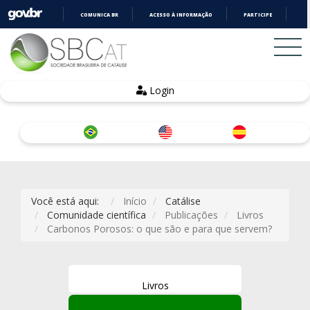
COMUNICA BR
ACESSO À INFORMAÇÃO
PARTICIPE
LE
IR
PARA
O
CONTEÚDO
Login
Você está aqui:
Início
Catálise
Comunidade científica
Publicações
Livros
Carbonos Porosos: o que são e para que servem?
Livros