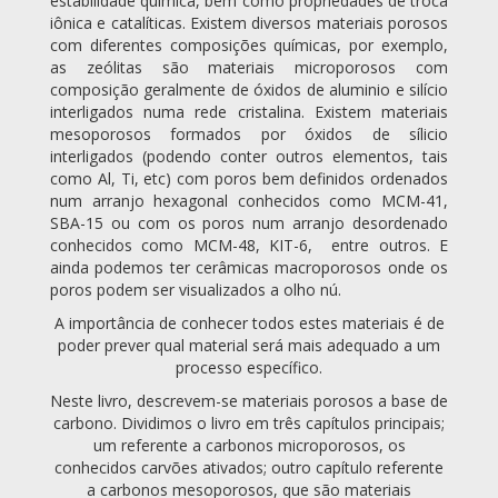
estabilidade química, bem como propriedades de troca
iônica e catalíticas. Existem diversos materiais porosos
com diferentes composições químicas, por exemplo,
as zeólitas são materiais microporosos com
composição geralmente de óxidos de aluminio e silício
interligados numa rede cristalina. Existem materiais
mesoporosos formados por óxidos de sílicio
interligados (podendo conter outros elementos, tais
como Al, Ti, etc) com poros bem definidos ordenados
num arranjo hexagonal conhecidos como MCM-41,
SBA-15 ou com os poros num arranjo desordenado
conhecidos como MCM-48, KIT-6, entre outros. E
ainda podemos ter cerâmicas macroporosos onde os
poros podem ser visualizados a olho nú.
A importância de conhecer todos estes materiais é de
poder prever qual material será mais adequado a um
processo específico.
Neste livro, descrevem-se materiais porosos a base de
carbono. Dividimos o livro em três capítulos principais;
um referente a carbonos microporosos, os
conhecidos carvões ativados; outro capítulo referente
a carbonos mesoporosos, que são materiais