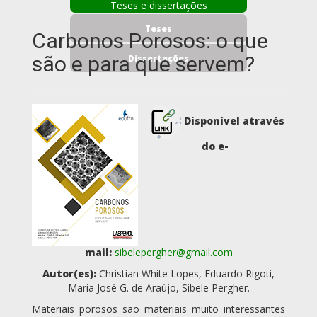
Teses e dissertações
Teses
Carbonos Porosos: o que
são e para que servem?
Dissertações
Disponível através
do e-
mail:
sibelepergher@gmail.com
Autor(es):
Christian White Lopes, Eduardo Rigoti,
Maria José G. de Araújo, Sibele Pergher.
Materiais porosos são materiais muito interessantes