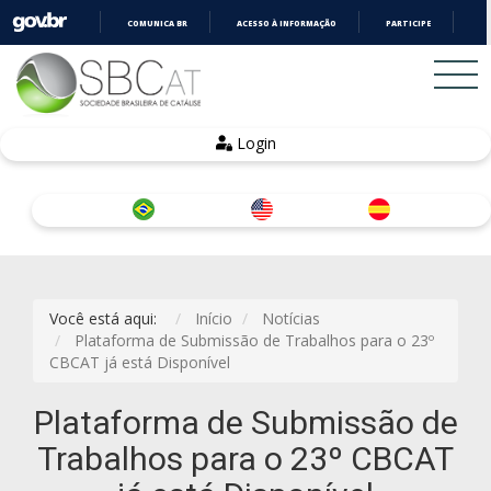
COMUNICA BR
ACESSO À INFORMAÇÃO
PARTICIPE
LE
IR
PARA
O
CONTEÚDO
Login
Você está aqui:
Início
Notícias
Plataforma de Submissão de Trabalhos para o 23º
CBCAT já está Disponível
Plataforma de Submissão de
Trabalhos para o 23º CBCAT