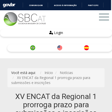
COMUNICA BR
ACESSO À INFORMAÇÃO
PARTICIPE
LE
IR
PARA
O
CONTEÚDO
Login
Você está aqui:
Início
Notícias
XV ENCAT da Regional 1 prorroga prazo para
submissões e inscrições
XV ENCAT da Regional 1
prorroga prazo para