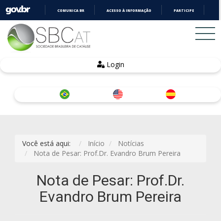
COMUNICA BR
ACESSO À INFORMAÇÃO
PARTICIPE
LE
IR
PARA
O
CONTEÚDO
Login
Você está aqui:
Início
Notícias
Nota de Pesar: Prof.Dr. Evandro Brum Pereira
Nota de Pesar: Prof.Dr.
Evandro Brum Pereira