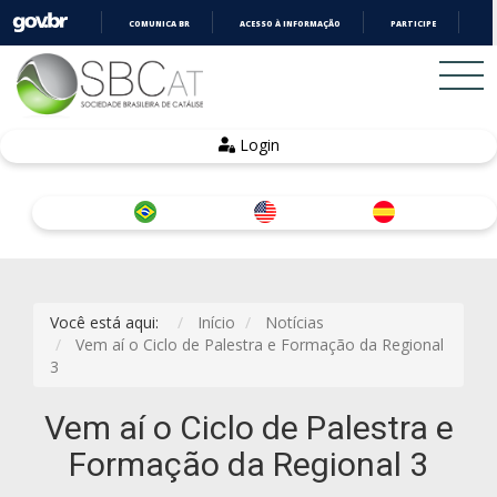
COMUNICA BR
ACESSO À INFORMAÇÃO
PARTICIPE
LE
IR
PARA
O
CONTEÚDO
Login
Você está aqui:
Início
Notícias
Vem aí o Ciclo de Palestra e Formação da Regional
3
Vem aí o Ciclo de Palestra e
Formação da Regional 3