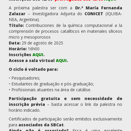
A próxima palestra ser com a
Dr.ª María Fernanda
Zalazar
– Investigadora Adjunta do
CONICET
(IQUIBA-
NEA, Argentina).
Título:
Contribuciones de la química computacional a la
comprensión de procesos catalíticos en materiales síliceos
micro y mesoporosos
Data:
29 de agosto de 2025
Horário:
16h00
Inscrições
AQUI
.
Acesse a sala virtual
AQUI
.
O ciclo é voltado para:
• Pesquisadores;
• Estudantes de graduação e pós-graduação;
• Profissionais atuantes na área de catálise.
Participação gratuita e sem necessidade de
inscrição prévia
– basta acessar o link da palestra no
horário indicado.
Certificados de participação serão emitidos exclusivamente
para
associados da SBCat
.
Ainda não é associado?
Essa é uma excelente