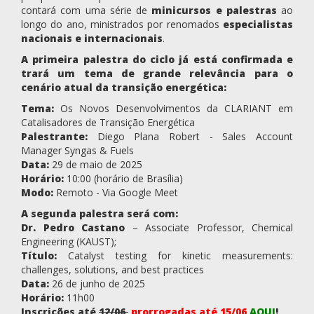
contará com uma série de
minicursos e palestras
ao
longo do ano, ministrados por renomados
especialistas
nacionais e internacionais
.
A primeira palestra do ciclo já está confirmada e
trará um tema de grande relevância para o
cenário atual da transição energética:
Tema:
Os Novos Desenvolvimentos da CLARIANT em
Catalisadores de Transição Energética
Palestrante:
Diego Plana Robert - Sales Account
Manager Syngas & Fuels
Data:
29 de maio de 2025
Horário:
10:00 (horário de Brasília)
Modo:
Remoto - Via Google Meet
A segunda palestra será com:
Dr. Pedro Castano
– Associate Professor, Chemical
Engineering (KAUST);
Título:
Catalyst testing for kinetic measurements:
challenges, solutions, and best practices
Data:
26 de junho de 2025
Horário:
11h00
Inscrições até
12/06
prorrogadas até 15/06
AQUI
!