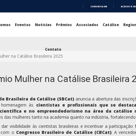
COMUNICA BR
ACESSO À I
IR
PARA
O
Somos
Eventos
Notícias
Prêmios
Associados
Catálise
Region
CONTEÚDO
Contato
lher na Catálise Brasileira 2025
mio Mulher na Catálise Brasileira 
e Brasileira de Catálise (SBCat)
anuncia a abertura das inscri
a homenagem às
cientistas e profissionais que se dest
científica e no empreendedorismo na área da catálise n
es das mulheres tanto na academia quanto na indústria, fortalecendo 
 dar visibilidade às cientistas brasileiras e incentivar a participaç
o com o
Congresso Brasileiro de Catálise (CBCat)
. A vencedo