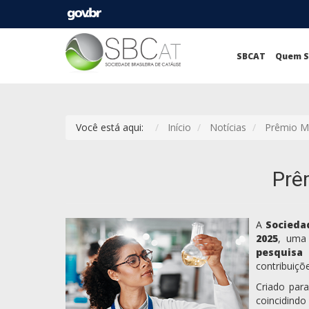
SBCAT
Quem 
Você está aqui:
Início
Notícias
Prêmio Mu
Prê
A
Sociedad
2025
, um
pesquisa 
contribuiçõ
Criado para
coincidind