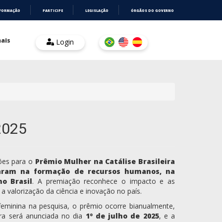
NFORMAÇÃO
PARTICIPE
LEGISLAÇÃO
ÓRGÃOS DO GOVERNO
ais
Login
2025
ções para o
Prêmio Mulher na Catálise Brasileira
acaram na formação de recursos humanos, na
o Brasil
. A premiação reconhece o impacto e as
a valorização da ciência e inovação no país.
ão feminina na pesquisa, o prêmio ocorre bianualmente,
ra será anunciada no dia
1º de julho de 2025
, e a