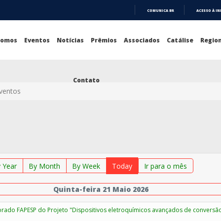
COMUNICA BR
ACESSO À I
IR
PARA
O
Somos
Eventos
Notícias
Prêmios
Associados
Catálise
Region
CONTEÚDO
Contato
Eventos
 Year
By Month
By Week
Today
Ir para o mês
Quinta-feira 21 Maio 2026
orado FAPESP do Projeto "Dispositivos eletroquímicos avançados de conversã