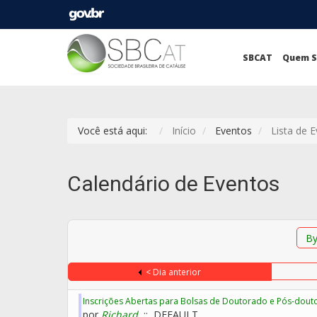
SBCAT
Quem 
Você está aqui:
Início
Eventos
Lista de 
Calendário de Eventos
By
< Dia anterior
Inscrições Abertas para Bolsas de Doutorado e Pós-dout
por
Richard
:: DEFAULT